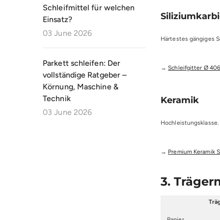
Schleifmittel für welchen
Siliziumkarbi
Einsatz?
03 June 2026
Härtestes gängiges Sc
Parkett schleifen: Der
→
Schleifgitter Ø 4
vollständige Ratgeber –
Körnung, Maschine &
Technik
Keramik
03 June 2026
Hochleistungsklasse. 
→
Premium Keramik S
3. Träger
Trä
Papier