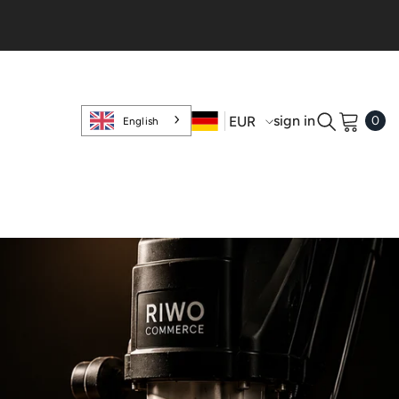
0
sign in
EUR
0
English
ite
USD
EUR
GBP
SWISS
FRANC