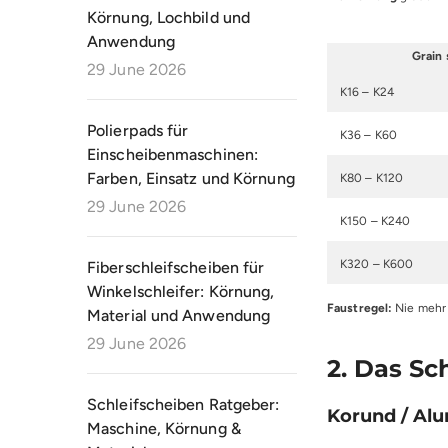
Körnung, Lochbild und
Anwendung
Grain 
29 June 2026
K16 – K24
Polierpads für
K36 – K60
Einscheibenmaschinen:
Farben, Einsatz und Körnung
K80 – K120
29 June 2026
K150 – K240
K320 – K600
Fiberschleifscheiben für
Winkelschleifer: Körnung,
Faustregel:
Nie mehr 
Material und Anwendung
29 June 2026
2. Das Sc
Schleifscheiben Ratgeber:
Korund / Alu
Maschine, Körnung &