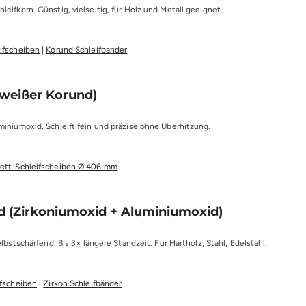
eifkorn. Günstig, vielseitig, für Holz und Metall geeignet.
ifscheiben
|
Korund Schleifbänder
(weißer Korund)
iniumoxid. Schleift fein und präzise ohne Überhitzung.
lett-Schleifscheiben Ø 406 mm
d (Zirkoniumoxid + Aluminiumoxid)
elbstschärfend. Bis 3× längere Standzeit. Für Hartholz, Stahl, Edelstahl.
ifscheiben
|
Zirkon Schleifbänder