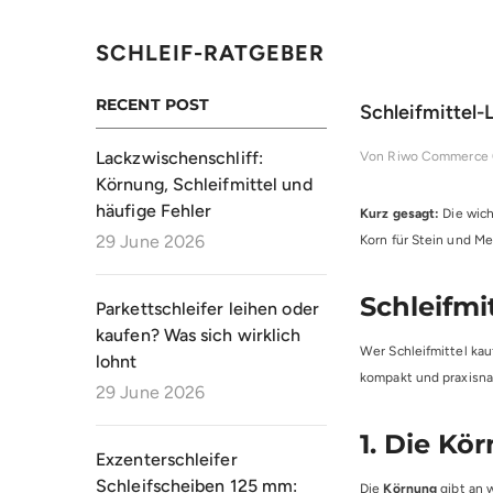
SCHLEIF-RATGEBER
RECENT POST
Schleifmittel-L
Lackzwischenschliff:
Von
Riwo Commerce
Körnung, Schleifmittel und
häufige Fehler
Kurz gesagt:
Die wich
29 June 2026
Korn für Stein und Met
Schleifmi
Parkettschleifer leihen oder
kaufen? Was sich wirklich
Wer Schleifmittel kauf
lohnt
kompakt und praxisna
29 June 2026
1. Die Kö
Exzenterschleifer
Schleifscheiben 125 mm:
Die
Körnung
gibt an w