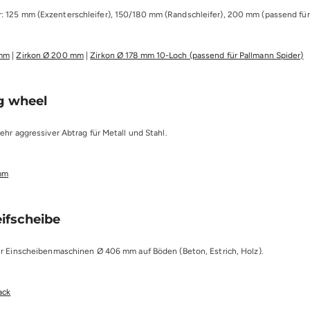
 125 mm (Exzenterschleifer), 150/180 mm (Randschleifer), 200 mm (passend für 
 mm
|
Zirkon Ø 200 mm
|
Zirkon Ø 178 mm 10-Loch (passend für Pallmann Spider)
ng wheel
ehr aggressiver Abtrag für Metall und Stahl.
mm
ifscheibe
Für Einscheibenmaschinen Ø 406 mm auf Böden (Beton, Estrich, Holz).
ack