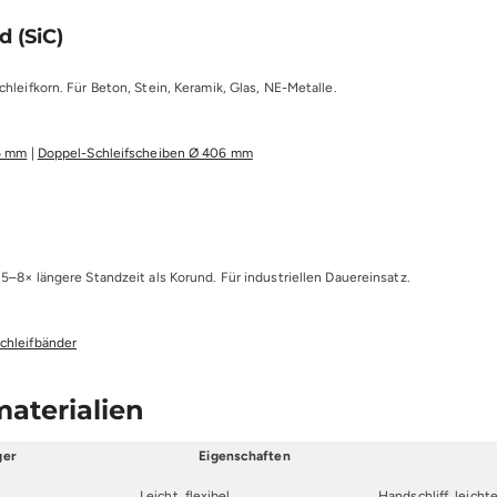
d (SiC)
hleifkorn. Für Beton, Stein, Keramik, Glas, NE-Metalle.
06 mm
|
Doppel-Schleifscheiben Ø 406 mm
5–8× längere Standzeit als Korund. Für industriellen Dauereinsatz.
chleifbänder
materialien
ger
Eigenschaften
Leicht, flexibel
Handschliff, leich