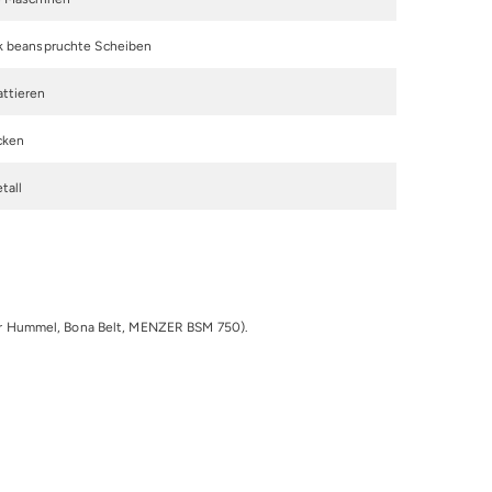
rk beanspruchte Scheiben
attieren
cken
tall
er Hummel, Bona Belt, MENZER BSM 750).