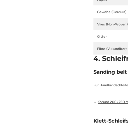
Gewebe (Cordura)
Vlies (Non-Woven)
Gitter
Fibre (Vulkanfiber)
4. Schlei
Sanding belt
Für Handbandschleif
→
Korund 200×750 
Klett-Schleif