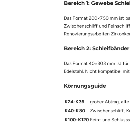
Bereich 1: Gewebe Schle
Das Format 200×750 mm ist pas
Zwischenschliff und Feinschlif
Renovierungsarbeiten Zirkonko
Bereich 2: Schleifbänd
Das Format 40×303 mm ist für 
Edelstahl. Nicht kompatibel m
Körnungsguide
K24-K36
grober Abtrag, alt
K40-K80
Zwischenschliff, K
K100-K120
Fein- und Schlusssc