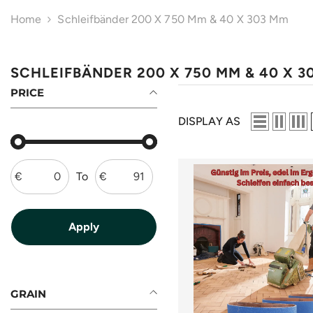
Home
Schleifbänder 200 X 750 Mm & 40 X 303 Mm
SCHLEIFBÄNDER 200 X 750 MM & 40 X 3
PRICE
DISPLAY AS
€
To
€
GRAIN