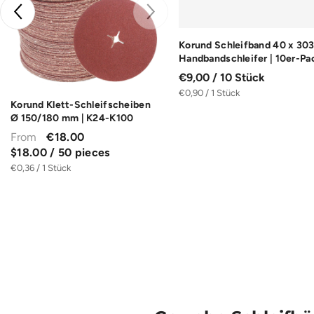
Korund Schleifband 40 x 30
fscheiben
Handbandschleifer | 10er-Pa
 K36-K120
€9,00 / 10 Stück
0
€0,90 / 1 Stück
es
Korund Klett-Schleifscheiben
Ø 150/180 mm | K24-K100
From
€18.00
$18.00 / 50 pieces
€0,36 / 1 Stück