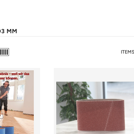
03 MM
ITEM