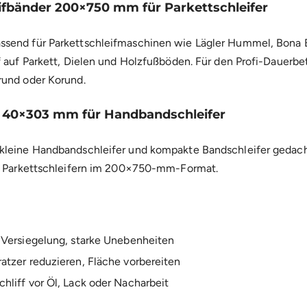
ifbänder 200×750 mm für Parkettschleifer
send für Parkettschleifmaschinen wie Lägler Hummel, Bona Be
f auf Parkett, Dielen und Holzfußböden. Für den Profi-Dauerbe
rund oder Korund.
er 40×303 mm für Handbandschleifer
kleine Handbandschleifer und kompakte Bandschleifer gedach
it Parkettschleifern im 200×750-mm-Format.
e Versiegelung, starke Unebenheiten
ratzer reduzieren, Fläche vorbereiten
hliff vor Öl, Lack oder Nacharbeit