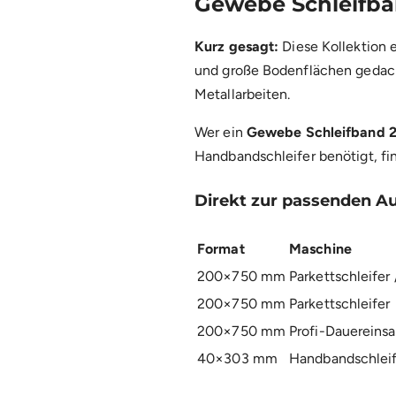
Gewebe Schleifb
Kurz gesagt:
Diese Kollektion 
und große Bodenflächen gedac
Metallarbeiten.
Wer ein
Gewebe Schleifband
Handbandschleifer benötigt, fi
Direkt zur passenden A
Format
Maschine
200×750 mm
Parkettschleifer
200×750 mm
Parkettschleifer
200×750 mm
Profi-Dauereinsa
40×303 mm
Handbandschleif