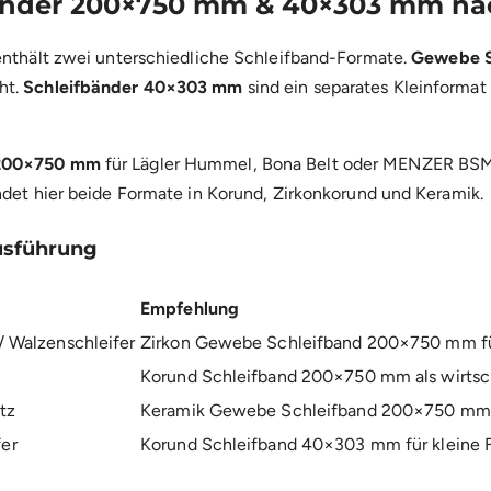
änder 200×750 mm & 40×303 mm na
enthält zwei unterschiedliche Schleifband-Formate.
Gewebe S
ht.
Schleifbänder 40×303 mm
sind ein separates Kleinformat
 200×750 mm
für Lägler Hummel, Bona Belt oder MENZER BSM
ndet hier beide Formate in Korund, Zirkonkorund und Keramik.
usführung
Empfehlung
 / Walzenschleifer
Zirkon Gewebe Schleifband 200×750 mm
f
Korund Schleifband 200×750 mm
als wirtsc
tz
Keramik Gewebe Schleifband 200×750 mm
er
Korund Schleifband 40×303 mm
für kleine