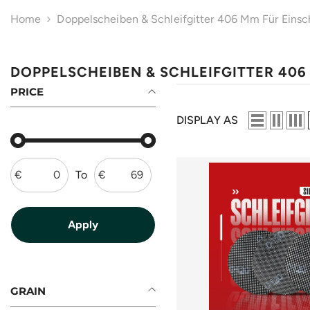
Home
Doppelscheiben & Schleifgitter 406 Mm Für Eins
DOPPELSCHEIBEN & SCHLEIFGITTER 40
PRICE
DISPLAY AS
€
To
€
GRAIN