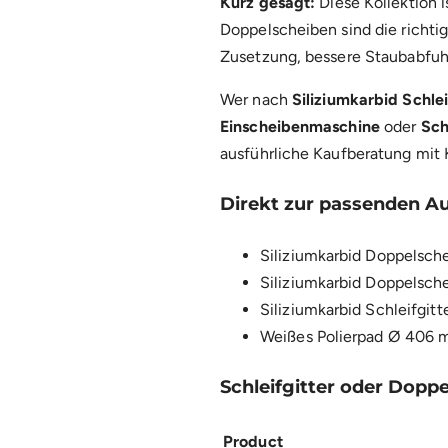
Kurz gesagt:
Diese Kollektion 
Doppelscheiben sind die richti
Zusetzung, bessere Staubabfuhr 
Wer nach
Siliziumkarbid Schl
Einscheibenmaschine
oder
Sch
ausführliche Kaufberatung mit 
Direkt zur passenden A
Siliziumkarbid Doppelsc
Siliziumkarbid Doppelsc
Siliziumkarbid Schleifgi
Weißes Polierpad Ø 406
Schleifgitter oder Dopp
Product