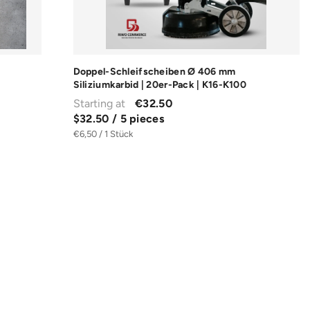
Doppel-Schleifscheiben Ø 406 mm
Siliziumkarbid | 20er-Pack | K16-K100
Starting at
€32.50
$32.50 / 5 pieces
€6,50 / 1 Stück