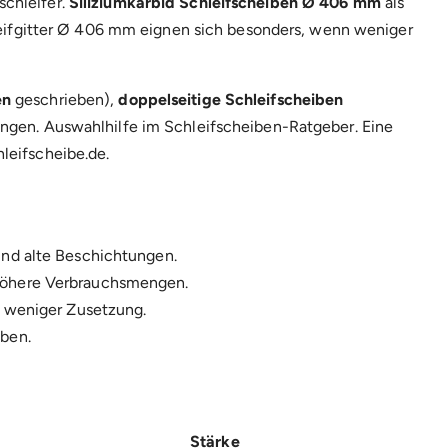
chleifer.
Siliziumkarbid Schleifscheiben Ø 406 mm
als
hleifgitter Ø 406 mm eignen sich besonders, wenn weniger
en
geschrieben),
doppelseitige Schleifscheiben
ungen. Auswahlhilfe im
Schleifscheiben-Ratgeber
. Eine
leifscheibe.de
.
und alte Beschichtungen.
höhere Verbrauchsmengen.
d weniger Zusetzung.
iben.
Stärke