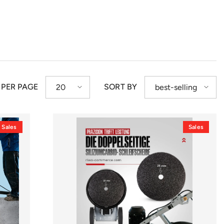
 PER PAGE
SORT BY
20
best-selling
Sales
Sales