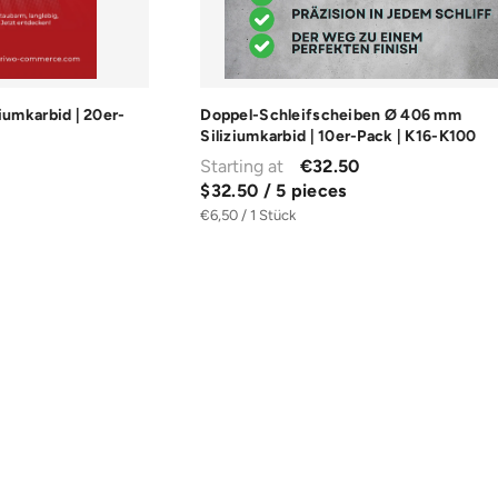
iumkarbid | 20er-
Doppel-Schleifscheiben Ø 406 mm
Siliziumkarbid | 10er-Pack | K16-K100
Starting at
€32.50
$32.50 / 5 pieces
€6,50 / 1 Stück