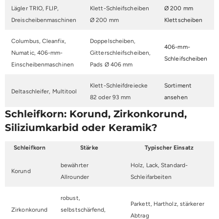
Lägler TRIO, FLIP,
Klett-Schleifscheiben
Ø 200 mm
Dreischeibenmaschinen
Ø 200 mm
Klettscheiben
Columbus, Cleanfix,
Doppelscheiben,
406-mm-
Numatic, 406-mm-
Gitterschleifscheiben,
Schleifscheiben
Einscheibenmaschinen
Pads Ø 406 mm
Klett-Schleifdreiecke
Sortiment
Deltaschleifer, Multitool
82 oder 93 mm
ansehen
Schleifkorn: Korund, Zirkonkorund,
Siliziumkarbid oder Keramik?
Schleifkorn
Stärke
Typischer Einsatz
bewährter
Holz, Lack, Standard-
Korund
Allrounder
Schleifarbeiten
robust,
Parkett, Hartholz, stärkerer
Zirkonkorund
selbstschärfend,
Abtrag