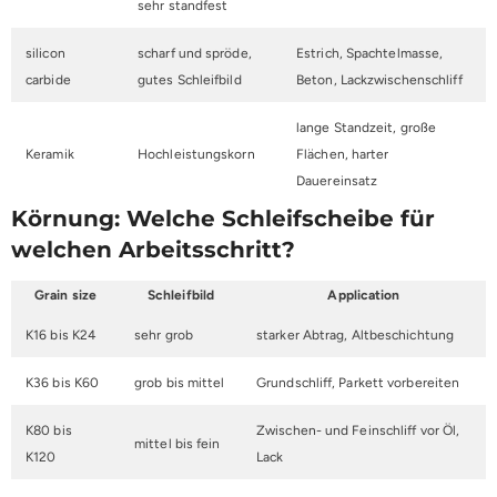
sehr standfest
silicon
scharf und spröde,
Estrich, Spachtelmasse,
carbide
gutes Schleifbild
Beton, Lackzwischenschliff
lange Standzeit, große
Keramik
Hochleistungskorn
Flächen, harter
Dauereinsatz
Körnung: Welche Schleifscheibe für
welchen Arbeitsschritt?
Grain size
Schleifbild
Application
K16 bis K24
sehr grob
starker Abtrag, Altbeschichtung
K36 bis K60
grob bis mittel
Grundschliff, Parkett vorbereiten
K80 bis
Zwischen- und Feinschliff vor Öl,
mittel bis fein
K120
Lack