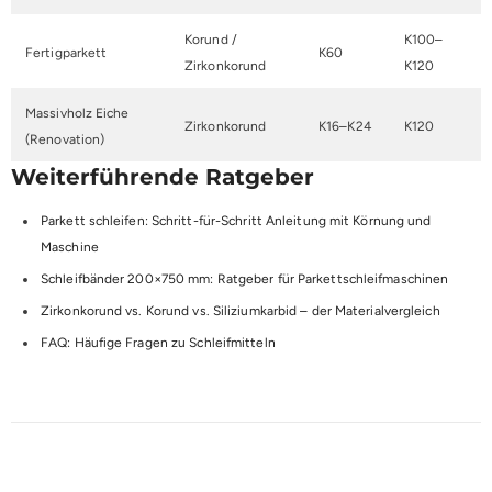
Korund /
K100–
Fertigparkett
K60
Zirkonkorund
K120
Massivholz Eiche
Zirkonkorund
K16–K24
K120
(Renovation)
Weiterführende Ratgeber
Parkett schleifen: Schritt-für-Schritt Anleitung mit Körnung und
Maschine
Schleifbänder 200×750 mm: Ratgeber für Parkettschleifmaschinen
Zirkonkorund vs. Korund vs. Siliziumkarbid – der Materialvergleich
FAQ: Häufige Fragen zu Schleifmitteln