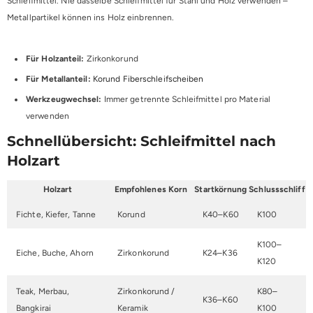
Schleifmittel. Nie dasselbe Schleifmittel für Stahl und Holz verwenden –
Metallpartikel können ins Holz einbrennen.
Für Holzanteil:
Zirkonkorund
Für Metallanteil:
Korund Fiberschleifscheiben
Werkzeugwechsel:
Immer getrennte Schleifmittel pro Material
verwenden
Schnellübersicht: Schleifmittel nach
Holzart
Holzart
Empfohlenes Korn
Startkörnung
Schlussschliff
Fichte, Kiefer, Tanne
Korund
K40–K60
K100
K100–
Eiche, Buche, Ahorn
Zirkonkorund
K24–K36
K120
Teak, Merbau,
Zirkonkorund /
K80–
K36–K60
Bangkirai
Keramik
K100