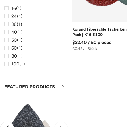
16
(1)
24
(1)
36
(1)
Korund Fiberschleifscheiben
40
(1)
Pack | K16-K100
50
(1)
$22.40 / 50 pieces
60
(1)
€0,45 / 1 Stück
80
(1)
100
(1)
FEATURED PRODUCTS