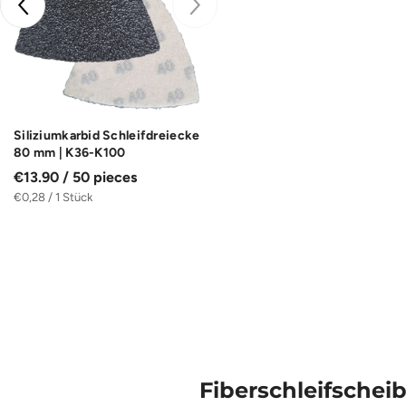
 93 x 93
Siliziumkarbid Schleifdreiecke
80 mm | K36-K100
€13.90 / 50 pieces
€0,28 / 1 Stück
Fiberschleifschei