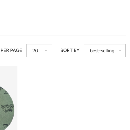
 PER PAGE
SORT BY
20
best-selling