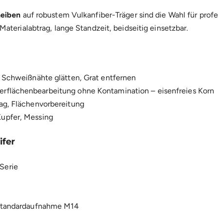
heiben
auf robustem Vulkanfiber-Träger sind die Wahl für profe
terialabtrag, lange Standzeit, beidseitig einsetzbar.
 Schweißnähte glätten, Grat entfernen
rflächenbearbeitung ohne Kontamination – eisenfreies Korn
ag, Flächenvorbereitung
upfer, Messing
ifer
erie
 Standardaufnahme M14