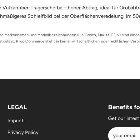
e Vulkanfiber-Trägerscheibe – hoher Abtrag, ideal für Grobab
ichmäßigeres Schleifbild bei der Oberflächenveredelung. Im 50
n Markennamen und Modellbezeichnungen (u.a. Bosch, Makita, FEIN) sind einget
ibilität. Riwo Commerce steht in keiner wirtschaftlichen oder rechtlichen Ver
LEGAL
Benefits 
Get our lates
Imprint
Privacy Policy