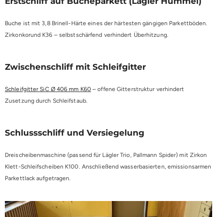
Erstschliff auf Bucheparkett (Lägler Hummel)
Buche ist mit 3,8 Brinell-Härte eines der härtesten gängigen Parkettböden.
Zirkonkorund K36 – selbstschärfend verhindert Überhitzung.
Zwischenschliff mit Schleifgitter
Schleifgitter SiC Ø 406 mm K60
– offene Gitterstruktur verhindert
Zusetzung durch Schleifstaub.
Schlussschliff und Versiegelung
Dreischeibenmaschine (passend für Lägler Trio, Pallmann Spider) mit Zirkon
Klett-Schleifscheiben K100. Anschließend wasserbasierten, emissionsarmen
Parkettlack aufgetragen.