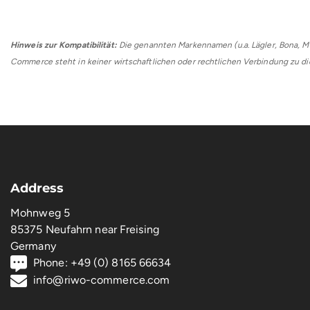
Hinweis zur Kompatibilität:
Die genannten Markennamen (u.a. Lägler, Bona, M
Commerce steht in keiner wirtschaftlichen oder rechtlichen Verbindung zu 
Address
Mohnweg 5
85375 Neufahrn near Freising
Germany
Phone: +49 (0) 8165 66634
info@riwo-commerce.com