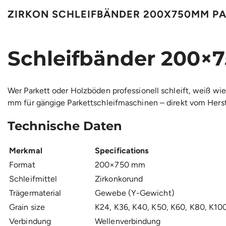
ZIRKON SCHLEIFBÄNDER 200X750MM PA
Schleifbänder 200×7
Wer Parkett oder Holzböden professionell schleift, weiß w
mm für gängige Parkettschleifmaschinen – direkt vom Herste
Technische Daten
Merkmal
Specifications
Format
200×750 mm
Schleifmittel
Zirkonkorund
Trägermaterial
Gewebe (Y-Gewicht)
Grain size
K24, K36, K40, K50, K60, K80, K10
Verbindung
Wellenverbindung