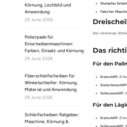
Stumpfes Schlei
Körnung, Lochbild und
Anwendung
Falscher Maschi
29 June 2026
Dreische
Drei rotierende Schle
Polierpads für
Einscheibenmaschinen:
Das richt
Farben, Einsatz und Körnung
29 June 2026
Für den Pall
Fiberschleifscheiben für
Erstschliff:
Zirk
Winkelschleifer: Körnung,
Zwischenschliff
Material und Anwendung
Schlussschliff:
K
29 June 2026
Für den Lägl
Schleifscheiben Ratgeber:
Erstschliff:
Zirk
Maschine, Körnung &
Schlussschliff:
K