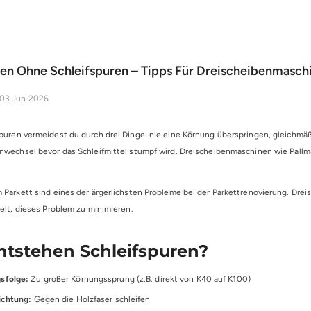
fen Ohne Schleifspuren – Tipps Für Dreischeibenmasch
03 Jun 2026
puren vermeidest du durch drei Dinge: nie eine Körnung überspringen, gleichmäß
nwechsel bevor das Schleifmittel stumpf wird. Dreischeibenmaschinen wie Pallma
 Parkett sind eines der ärgerlichsten Probleme bei der Parkettrenovierung. Drei
kelt, dieses Problem zu minimieren.
tstehen Schleifspuren?
sfolge:
Zu großer Körnungssprung (z.B. direkt von K40 auf K100)
ichtung:
Gegen die Holzfaser schleifen