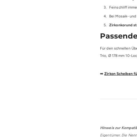
Feinschliff imme
Bei Mosaik- und 
Zirkonkorund st
Passende
Für den schnellen Üb
Trio, Ø 178 mm 10-L
➡️
Zirkon Scheiben fü
Hinweis zur Kompatibi
Eigentümer. Die Nennu