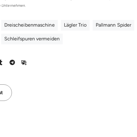
n Unternehmen.
Dreischeibenmaschine
Lägler Trio
Pallmann Spider
Schleifspuren vermeiden
st