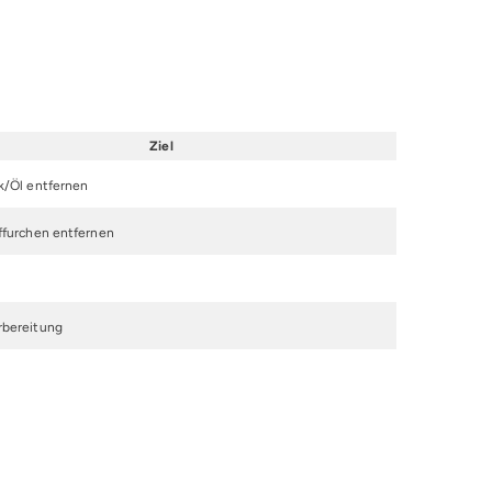
Ziel
k/Öl entfernen
fffurchen entfernen
rbereitung