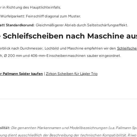
r in Richtung des Hauptlichteinfalls.
Würfelparkett: Feinschliff diagonal zum Muster.
att Standardkorund:
Gleichmäßigerer Abrieb durch Selbstschärfungseffekt.
 Schleifscheiben nach Maschine a
erblick nach Durchmesser, Lochbild und Maschine empfehlen wir den
Schleifsch
och, Ø 200 mm und 406-mm-Einscheibenmaschinen sauber eingeordnet.
r Pallmann Spider kaufen
|
Zirkon Scheiben für Lägler Trio
lität:
Die genannten Markennamen und Modellbezeichnungen (u.a. Pallmann Spide
ng dient ausschließlich der Beschreibung der technischen Kompatibilität. Riwo 