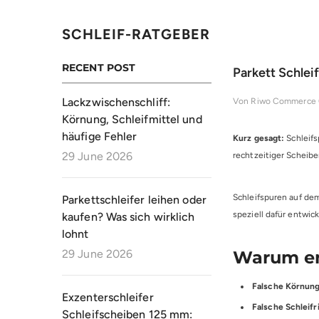
SCHLEIF-RATGEBER
RECENT POST
Parkett Schlei
Lackzwischenschliff:
Von
Riwo Commerce
Körnung, Schleifmittel und
häufige Fehler
Kurz gesagt:
Schleifs
29 June 2026
rechtzeitiger Scheibe
Schleifspuren auf dem
Parkettschleifer leihen oder
speziell dafür entwic
kaufen? Was sich wirklich
lohnt
29 June 2026
Warum en
Falsche Körnung
Exzenterschleifer
Falsche Schleifr
Schleifscheiben 125 mm: