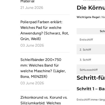
Material
Die Körn
21 June 2026
Wichtigste Regel:
Nie
Polierpad Farben erklärt:
Welches Pad für welche
Sch
Anwendung? (Schwarz, Rot,
Grün, Weiß)
Erstschliff
03 June 2026
2. Schliff
Schleifbänder 200×750
3. Schliff
mm: Welches Band für
Schlussschliff
welche Maschine? (Lägler,
Bona, MENZER)
Schritt-fü
03 June 2026
Schritt 1 – B
Zirkonkorund vs. Korund vs.
Erstschliff immer lä
Siliziumkarbid: Welches