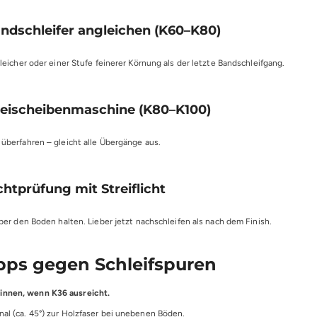
Randschleifer angleichen (K60–K80)
eicher oder einer Stufe feinerer Körnung als der letzte Bandschleifgang.
Dreischeibenmaschine (K80–K100)
berfahren – gleicht alle Übergänge aus.
ichtprüfung mit Streiflicht
er den Boden halten. Lieber jetzt nachschleifen als nach dem Finish.
ipps gegen Schleifspuren
innen, wenn K36 ausreicht.
onal (ca. 45°) zur Holzfaser bei unebenen Böden.