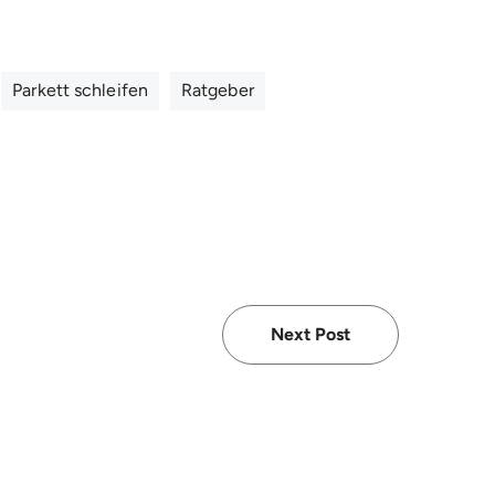
Parkett schleifen
Ratgeber
Next Post