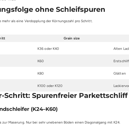
ungsfolge ohne Schleifspuren
 mehr als eine Verdopplung der Körnungszahl pro Schritt.
ritt
Grain size
K36 oder K40
Alten Lac
K60
Erstschli
K80
Glätten
K100 oder K120
Lackiervo
r-Schritt: Spurenfreier Parkettschliff
andschleifer (K24–K60)
ngs zur Maserung. Nur bei sehr unebenen Böden einen Diagonalgang mit K24.