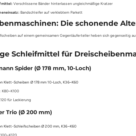
fmittel:
Verschlissene Bänder hinterlassen ungleichmäßige Kratzer
neneinsatz:
Bandschleifer auf verklebtem Parkett
ibenmaschinen: Die schonende Alte
ifscheiben auf einem gemeinsamen Gegenläuferteller heben sich gegenseitig auf – 
ige Schleifmittel für Dreischeiben
mann Spider (Ø 178 mm, 10-Loch)
on Klett-Scheiben Ø 178 mm 10-Loch, K36–K60
:
K80–K100
120 für Lackierung
er Trio (Ø 200 mm)
on Klett-Schleifscheiben Ø 200 mm, K36–K60
100–K120